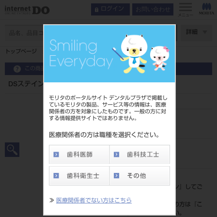
お問い合わせ
ログイン
メニュー
ページ数
詳細
トップページ
DSステイン＆グレーズリキッド 50mL
この商品に関するお問い合わせ
DSステイン＆グレーズリキッド 50mL
モリタのポータルサイト デンタルプラザで掲載し
ているモリタの製品、サービス等の情報は、医療
関係者の方を対象にしたものです。一般の方に対
する情報提供サイトではありません。
品目コード
206440312
医療関係者の方は職種を選択ください。
JAN/EANコード
4987741915410
標準価格
価格の確認は『
ログイン
』してご
覧ください。
≫
医療関係者でない方はこちら
ネット会員登録がまだの方は『
こ
ちら
』より登録ください。