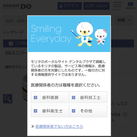
お問い合わせ
ログイン
メニュー
ページ数
詳細
トップページ
DSユニバーサルステイン 各色
この商品に関するお問い合わせ
DSユニバーサルステイン 各色
モリタのポータルサイト デンタルプラザで掲載し
ているモリタの製品、サービス等の情報は、医療
歯科セラミックス用着色材料
関係者の方を対象にしたものです。一般の方に対
する情報提供サイトではありません。
品目コード
206440313
医療関係者の方は職種を選択ください。
標準価格
価格の確認は『
ログイン
』してご
覧ください。
ネット会員登録がまだの方は『
こ
ちら
』より登録ください。
≫
医療関係者でない方はこちら
発売日