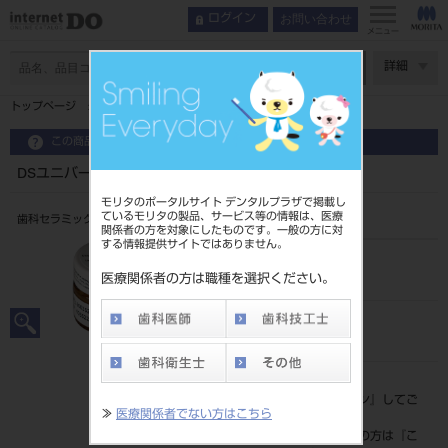
お問い合わせ
ログイン
メニュー
ページ数
詳細
トップページ
DSユニバーサルステイン ヴァイオレット
この商品に関するお問い合わせ
DSユニバーサルステイン ヴァイオレット
モリタのポータルサイト デンタルプラザで掲載し
ているモリタの製品、サービス等の情報は、医療
歯科セラミックス用着色材料
関係者の方を対象にしたものです。一般の方に対
する情報提供サイトではありません。
品目コード
206440313VA
医療関係者の方は職種を選択ください。
JAN/EANコード
4987741915496
標準価格
価格の確認は『
ログイン
』してご
≫
医療関係者でない方はこちら
覧ください。
ネット会員登録がまだの方は『
こ