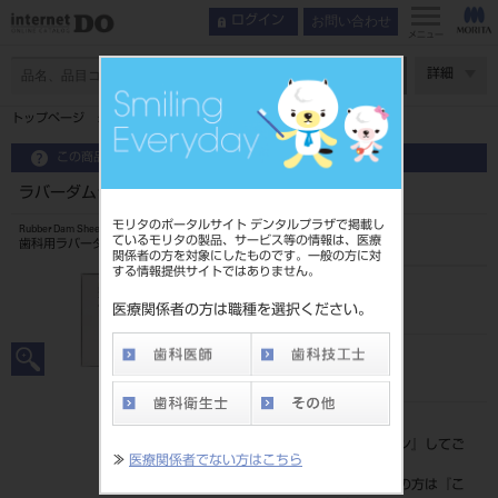
お問い合わせ
ログイン
メニュー
ページ数
詳細
トップページ
ラバーダムシート 6×6 ヘビー ライト
この商品に関するお問い合わせ
ラバーダムシート 6×6 ヘビー ライト
モリタのポータルサイト デンタルプラザで掲載し
Rubber Dam Sheet
ているモリタの製品、サービス等の情報は、医療
歯科用ラバーダム
関係者の方を対象にしたものです。一般の方に対
する情報提供サイトではありません。
品目コード
206330036L
医療関係者の方は職種を選択ください。
JAN/EANコード
4560266483987
標準価格
価格の確認は『
ログイン
』してご
≫
医療関係者でない方はこちら
覧ください。
ネット会員登録がまだの方は『
こ