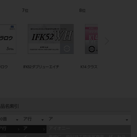
12
1
位
位
キャスティングゴールドタ
IFKプレソルダーH
金パラ Nice12 30g
品名索引
50音
ア行
ア
ア行
ア
アイオニー