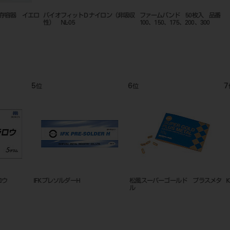
入
バキュームチップ １１パイ 変換
FGホルダー 3入 7397801
金パラロウ
アダプター シグノＧ２０
9
10
11
位
位
位
K14ロウ
IFKプレソルダーL
フリーカ