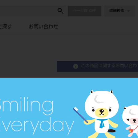
ページ数
詳細検索
で探す
お問い合わせ
この商品に関するお問い合わ
イシフク デントソルダー
Solder Metal
歯科用銀ろう
品目コード
2030500
JAN/EANコード
4560230