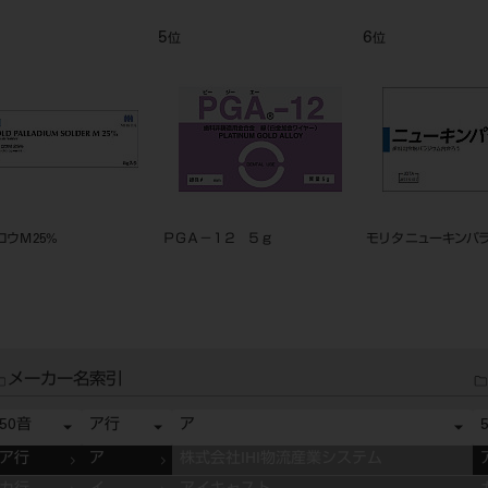
9
10
11
位
位
位
イシフク K14クラスプ ワイヤ
歯科用純金板 24K
イシフク
ー 5g #1.0
イプⅢ
メーカー名索引
50音
ア行
ア
ア行
ア
株式会社IHI物流産業システム