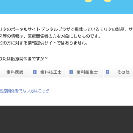
価格の確
標準価格
ネット会
い。
リタのポータルサイト デンタルプラザで掲載しているモリタの製品、サ
ス等の情報は、医療関係者の方を対象にしたものです。
メーカー
石福金属
般の方に対する情報提供サイトではありません。
DO vol.26 掲載ペー
なたは医療関係者ですか？
741
ジ
医療関係者でない方はこちら