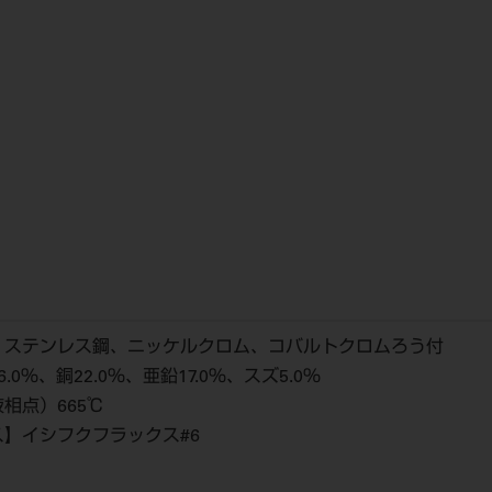
鋼、ステンレス鋼、ニッケルクロム、コバルトクロムろう付
0％、銅22.0％、亜鉛17.0％、スズ5.0％
相点）665℃
】イシフクフラックス#6