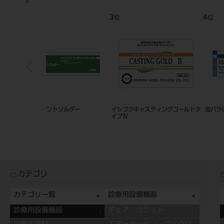
7
8
位
位
ンパラロウ
IFK52ダブリューエイチ
K14 クラスプゴールド
カテゴリ
カテゴリ一覧
診療用設備機器
診療用設備機器
チェア・ユニット