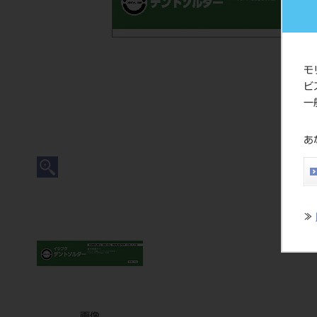
モ
ビ
一
あ
≫