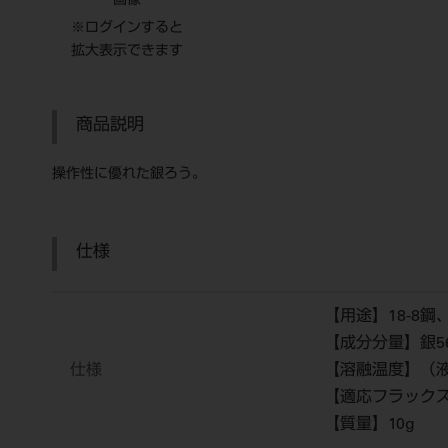
画像
※ログインすると
拡大表示できます
商品説明
操作性に優れた銀ろう。
仕様
【用途】18-8
【成分分量】銀56.
仕様
【溶融温度】（液
【適応フラックス
【質量】10g