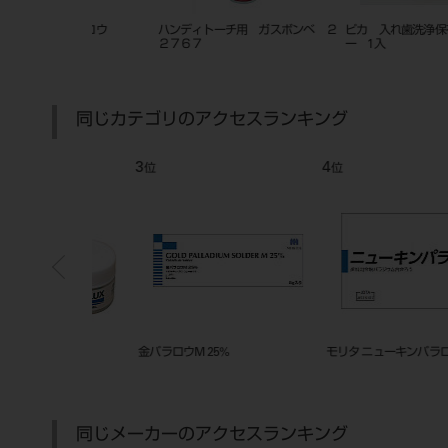
 ナイロン（非吸収
ファームバンド 50枚入 品番
ハイテックフィニッシュ ３本
100、150、175、200、300
同じカテゴリのアクセスランキング
7
8
位
位
ルド プラスメタ
K16ロウ
K18ロウ
同じメーカーのアクセスランキング