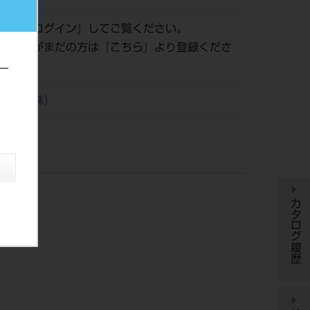
認は『
ログイン
』してご覧ください。
員登録がまだの方は『
こちら
』より登録くださ
ー
興業（株）
カタログ履歴