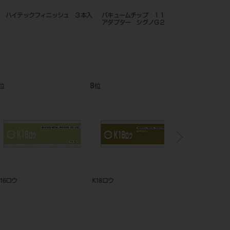
M 25%
フラスコボルト 並大用（45mm×3
モリタ ニューキンパラ
本）
12
1
位
位
ラット
高温フラックス ♯30
イシフク デントソルダ