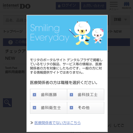
お問い合わせ
ログイン
メニュー
ページ数
詳細
トップページ
チェックアップ スタンダード マイルドピュアミント NEW
この商品に関するお問い合わせ
チェックアップ スタンダード マイルドピュアミント
NEW
モリタのポータルサイト デンタルプラザで掲載し
ているモリタの製品、サービス等の情報は、医療
関係者の方を対象にしたものです。一般の方に対
Tooth Past
歯科用歯磨剤
する情報提供サイトではありません。
医療関係者の方は職種を選択ください。
品目コード
205060784
JAN/EANコード
4903301329770
標準価格
≫
医療関係者でない方はこちら
価格の確認は『
ログイン
』してご
覧ください。