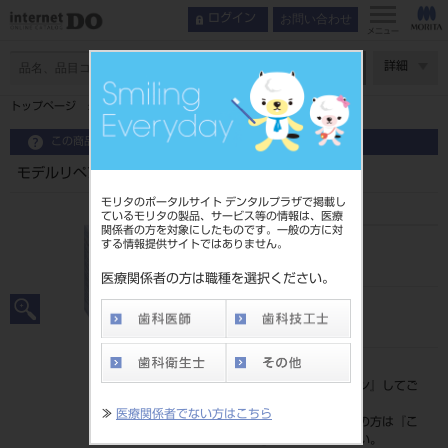
お問い合わせ
ログイン
メニュー
ページ数
詳細
トップページ
モデルリペアー 硬化液
この商品に関するお問い合わせ
モデルリペアー 硬化液
モリタのポータルサイト デンタルプラザで掲載し
ているモリタの製品、サービス等の情報は、医療
関係者の方を対象にしたものです。一般の方に対
する情報提供サイトではありません。
品目コード
201280011
医療関係者の方は職種を選択ください。
JAN/EANコード
4571587130344
標準価格
価格の確認は『
ログイン
』してご
覧ください。
≫
医療関係者でない方はこちら
ネット会員登録がまだの方は『
こ
ちら
』より登録ください。