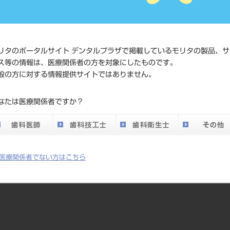
JAN/EANコード
4560266
価格の確
リタのポータルサイト デンタルプラザで掲載しているモリタの製品、サ
標準価格
ネット会
ス等の情報は、医療関係者の方を対象にしたものです。
い。
般の方に対する情報提供サイトではありません。
発売日
2016/08/
なたは医療関係者ですか？
メーカー
FKG Den
DO vol.26 掲載ペー
748
医療関係者でない方はこちら
ジ