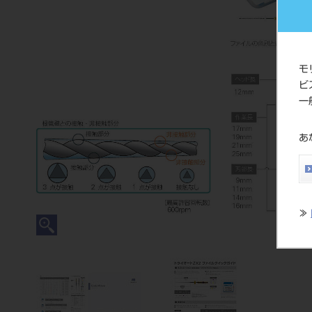
モ
ビ
一
あ
≫