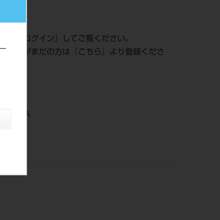
485790
認は『
ログイン
』してご覧ください。
ー
員登録がまだの方は『
こちら
』より登録くださ
22
taire SA