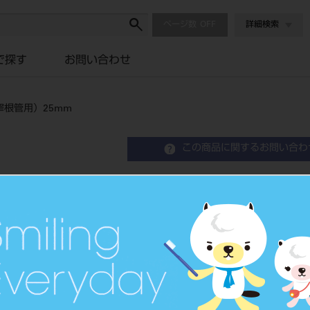
ページ数
詳細検索
で探す
お問い合わせ
窄根管用）25mm
この商品に関するお問い合わ
エンドウェーブ アソート
25mm
ニッケルチタン製ファイルCA用
品目コード
2063800