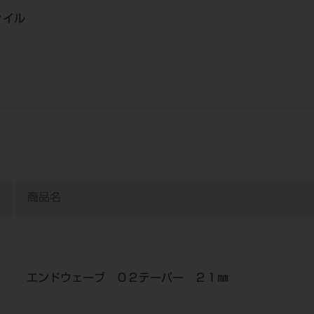
ァイル
商品名
エンドウェーブ ０２テーパー ２１㎜