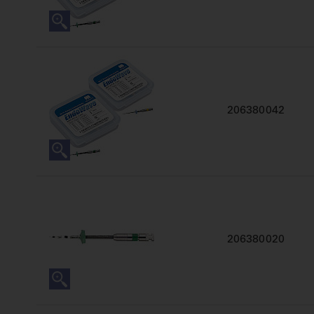
206380042
206380020