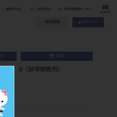
検索の仕方
ご利用方法
お客様相談センター
新規登録
ログイン
せ
印刷
キット B（狭窄根管用）
11