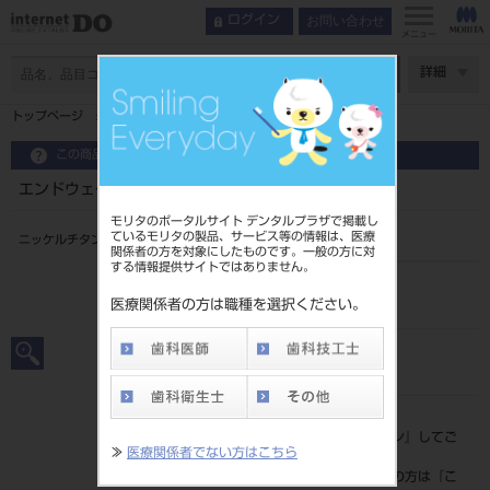
お問い合わせ
ログイン
メニュー
ページ数
詳細
トップページ
エンドウェーブ 06テーパー 17㎜ #25
この商品に関するお問い合わせ
エンドウェーブ 06テーパー 17㎜ #25
モリタのポータルサイト デンタルプラザで掲載し
ているモリタの製品、サービス等の情報は、医療
ニッケルチタン製ファイルCA用
関係者の方を対象にしたものです。一般の方に対
する情報提供サイトではありません。
品目コード
206380022
医療関係者の方は職種を選択ください。
JAN/EANコード
4560266485820
標準価格
価格の確認は『
ログイン
』してご
≫
医療関係者でない方はこちら
覧ください。
ネット会員登録がまだの方は『
こ