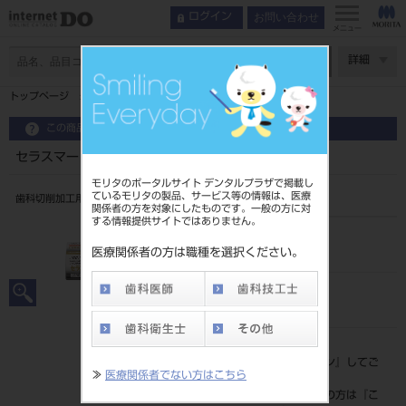
お問い合わせ
ログイン
メニュー
ページ数
詳細
トップページ
セラスマート レイヤー 12 EL （5入） A3.5
この商品に関するお問い合わせ
セラスマート レイヤー 12 EL （5入） A3.5
モリタのポータルサイト デンタルプラザで掲載し
ているモリタの製品、サービス等の情報は、医療
歯科切削加工用レジン材料
関係者の方を対象にしたものです。一般の方に対
する情報提供サイトではありません。
品目コード
206440047A3.5
医療関係者の方は職種を選択ください。
JAN/EANコード
4548161289507
標準価格
価格の確認は『
ログイン
』してご
≫
医療関係者でない方はこちら
覧ください。
ネット会員登録がまだの方は『
こ