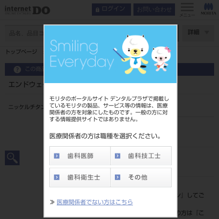
お問い合わせ
ログイン
メニュー
ページ数
詳細
トップページ
エンドウェーブ ET 10テーパー 21㎜ #25
この商品に関するお問い合わせ
エンドウェーブ ET 10テーパー 21㎜ #25
モリタのポータルサイト デンタルプラザで掲載し
ているモリタの製品、サービス等の情報は、医療
ニッケルチタン製ファイルCA用
関係者の方を対象にしたものです。一般の方に対
する情報提供サイトではありません。
品目コード
206380051
医療関係者の方は職種を選択ください。
JAN/EANコード
4560266486162
標準価格
価格の確認は『
ログイン
』してご
≫
医療関係者でない方はこちら
覧ください。
ネット会員登録がまだの方は『
こ