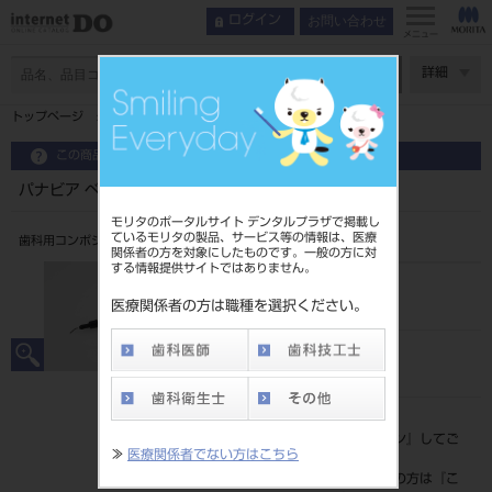
お問い合わせ
ログイン
メニュー
ページ数
詳細
トップページ
パナビア ベニア LC ペースト（クリア）
この商品に関するお問い合わせ
パナビア ベニア LC ペースト（クリア）
モリタのポータルサイト デンタルプラザで掲載し
ているモリタの製品、サービス等の情報は、医療
歯科用コンポジットレジンセメント
関係者の方を対象にしたものです。一般の方に対
する情報提供サイトではありません。
品目コード
202440506
医療関係者の方は職種を選択ください。
JAN/EANコード
4571110545065
標準価格
価格の確認は『
ログイン
』してご
≫
医療関係者でない方はこちら
覧ください。
ネット会員登録がまだの方は『
こ