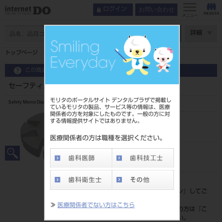
お問い合わせ
ログイン
メニュー
ページ数
詳細
トップページ
セーフティメモディスク（SMD） ケース付
この商品に関するお問い合わせ
セーフティメモディスク（SMD） ケース付
モリタのポータルサイト デンタルプラザで掲載し
Safety Memo Disc
ているモリタの製品、サービス等の情報は、医療
関係者の方を対象にしたものです。一般の方に対
する情報提供サイトではありません。
品目コード
206380106
医療関係者の方は職種を選択ください。
JAN/EANコード
4560266486292
標準価格
価格の確認は『
ログイン
』してご
覧ください。
≫
医療関係者でない方はこちら
ネット会員登録がまだの方は『
こ
ちら
』より登録ください。