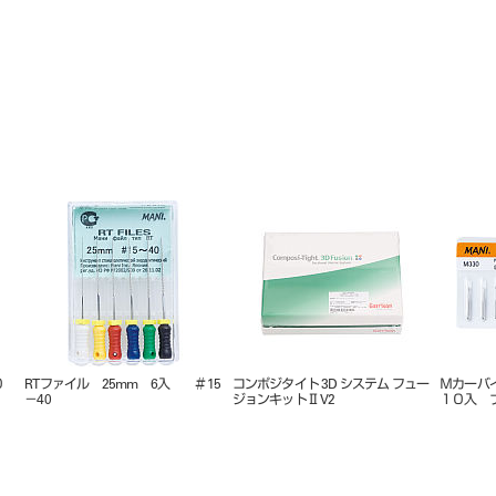
 ２５㎜ ６入 ＃０
リーマ ３１㎜ ６入 ＃０６，０
Ｋファイル ２１㎜ ６
４５～８０
８，４５～８０
６，０８，４５～８０