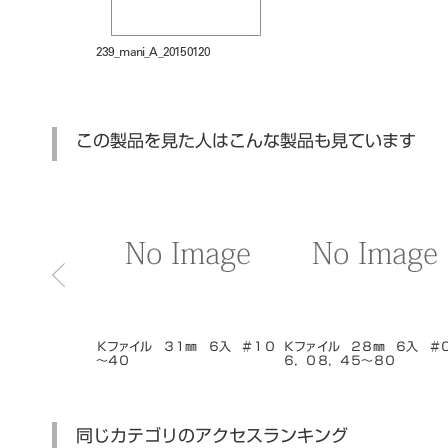
239_mani_A_20150120
この製品を見た人はこんな製品も見ています
Ｇ
Spaceline ES FAT
アクイオス
Ｋファイル
６，０８，
同じカテゴリのアクセスランキング