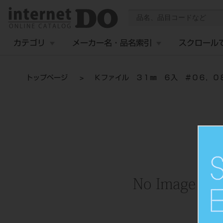
カテゴリ
メーカー名・品名索引
スクロール
トップページ
Ｋファイル ３１㎜ ６入 ＃０６，０