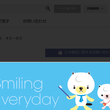
ページ数
詳細検索
で探す
お問い合わせ
８，４５～８０
この商品に関するお問い合わ
Ｋファイル ３１㎜ ６入
歯科用ファイル
品目コード
202390059
価格の確認は『