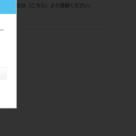
がまだの方は『
こちら
』より登録ください。
ー