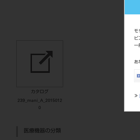
モ
ビ
一
あ
カタログ
≫
239_mani_A_2015012
0
医療機器の分類