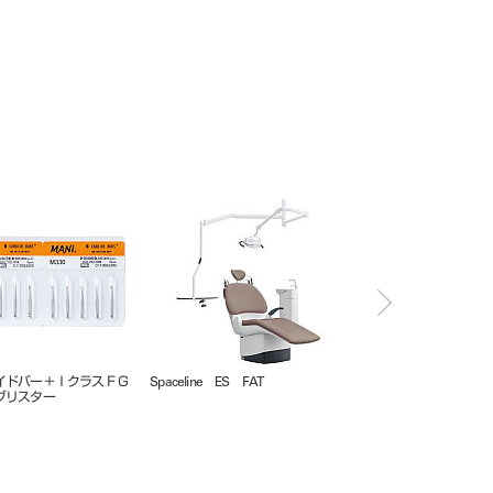
入 ＃０
Ｋファイル ３１㎜ ６入 ＃１０
Ｋファイル ２８㎜ ６入 ＃０
R
～４０
６，０８，４５～８０
－4