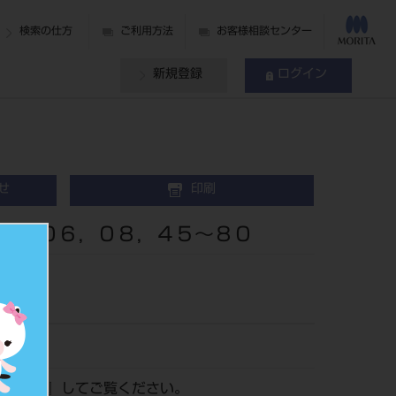
検索の仕方
ご利用方法
お客様相談センター
新規登録
ログイン
せ
印刷
 ＃０６，０８，４５～８０
ログイン
』してご覧ください。