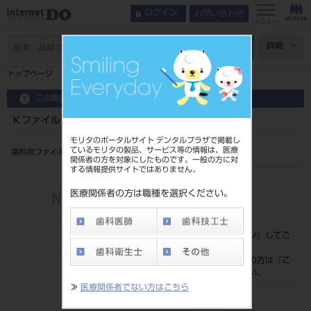
お問い合わせ
ログイン
メニュー
ページ数
詳細
トップページ
Ｋファイル ３１㎜ ６入 ＃９０～１４０
この商品に関するお問い合わせ
Ｋファイル ３１㎜ ６入 ＃９０～１４０
モリタのポータルサイト デンタルプラザで掲載し
ているモリタの製品、サービス等の情報は、医療
歯科用ファイル
関係者の方を対象にしたものです。一般の方に対
する情報提供サイトではありません。
品目コード
202390063
医療関係者の方は職種を選択ください。
標準価格
価格の確認は『
ログイン
』してご
覧ください。
ネット会員登録がまだの方は『
こ
ちら
』より登録ください。
≫
医療関係者でない方はこちら
メーカー