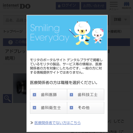
お問い合わせ
ログイン
インデックス
使用方法
メニュー
特長
ページ数
詳細
使用方法
トップページ
アドプレップ給気ジョイントGタイプ（GC社ユニット接続用）
関連動画
製品情報
この商品に関するお問い合わせ
アドプレップ給気ジョイントGタイプ（GC社ユニット接
続用）
モリタのポータルサイト デンタルプラザで掲載し
ているモリタの製品、サービス等の情報は、医療
関係者の方を対象にしたものです。一般の方に対
する情報提供サイトではありません。
品目コード
医療関係者の方は職種を選択ください。
201030066
JAN/EANコード
4900541237230
標準価格
価格の確認は『
ログイン
』してご
≫
医療関係者でない方はこちら
覧ください。
ネット会員登録がまだの方は『
こ