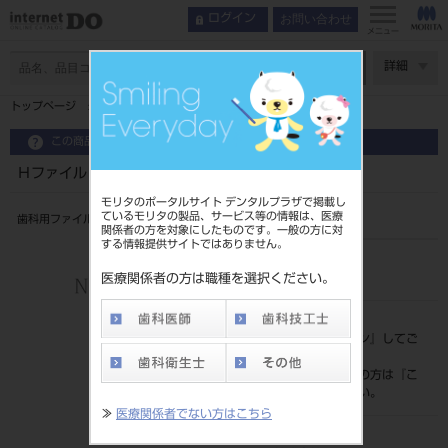
お問い合わせ
ログイン
メニュー
ページ数
詳細
トップページ
Ｈファイル ３１㎜ ６入 ＃９０～１４０
この商品に関するお問い合わせ
Ｈファイル ３１㎜ ６入 ＃９０～１４０
モリタのポータルサイト デンタルプラザで掲載し
ているモリタの製品、サービス等の情報は、医療
歯科用ファイル
関係者の方を対象にしたものです。一般の方に対
する情報提供サイトではありません。
品目コード
202390075
医療関係者の方は職種を選択ください。
標準価格
価格の確認は『
ログイン
』してご
覧ください。
ネット会員登録がまだの方は『
こ
ちら
』より登録ください。
≫
医療関係者でない方はこちら
メーカー