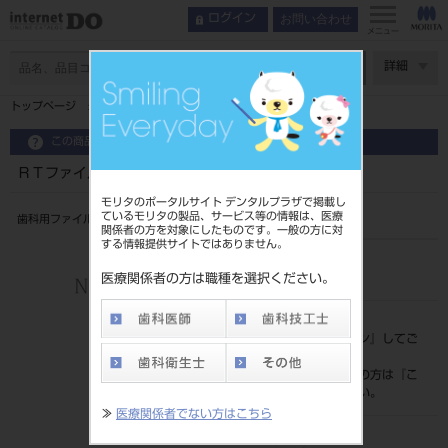
お問い合わせ
ログイン
メニュー
ページ数
詳細
トップページ
ＲＴファイル ３１㎜ ６入 ＃４５～８０
この商品に関するお問い合わせ
ＲＴファイル ３１㎜ ６入 ＃４５～８０
モリタのポータルサイト デンタルプラザで掲載し
ているモリタの製品、サービス等の情報は、医療
歯科用ファイル
関係者の方を対象にしたものです。一般の方に対
する情報提供サイトではありません。
品目コード
202390407
医療関係者の方は職種を選択ください。
標準価格
価格の確認は『
ログイン
』してご
覧ください。
ネット会員登録がまだの方は『
こ
ちら
』より登録ください。
≫
医療関係者でない方はこちら
メーカー