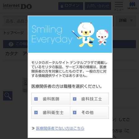
お問い合わせ
ログイン
メニュー
ページ数
詳細
トップページ
カタナ アベンシアブロック2 12 OE 5入
この商品に関するお問い合わせ
カタナ アベンシアブロック2 12 OE 5入
モリタのポータルサイト デンタルプラザで掲載し
ているモリタの製品、サービス等の情報は、医療
関係者の方を対象にしたものです。一般の方に対
する情報提供サイトではありません。
品目コード
202270728OE
医療関係者の方は職種を選択ください。
JAN/EANコード
4571110541128
標準価格
価格の確認は『
ログイン
』してご
覧ください。
≫
医療関係者でない方はこちら
ネット会員登録がまだの方は『
こ
ちら
』より登録ください。