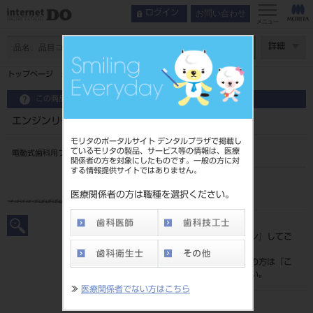
お問い合わせ
ログイン
メニュー
ページ数
詳細
トップページ
エンジンリーマ ２５㎜ ６入 ＃１０～４０
この商品に関するお問い合わせ
エンジンリーマ ２５㎜ ６入 ＃１０～４０
モリタのポータルサイト デンタルプラザで掲載し
ているモリタの製品、サービス等の情報は、医療
電動式歯科用ファイル
関係者の方を対象にしたものです。一般の方に対
する情報提供サイトではありません。
品目コード
202390081
医療関係者の方は職種を選択ください。
標準価格
価格の確認は『
ログイン
』してご
覧ください。
ネット会員登録がまだの方は『
こ
ちら
』より登録ください。
≫
医療関係者でない方はこちら
メーカー