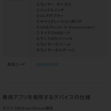
②センサー サイズ小
③ハンドスイッチ
④ACアダプター
⑤キャリブレーション用ジグ
⑥USB（PortX-IV Downloader）
⑦マイクロSDカード
⑧ディスポカバー×10
⑨センサーカバー×2
⑩センサーホルダー×2
商品コード
206240200
専用アプリを使用するデバイスの仕様
デバイスはiPad/iPhone限定