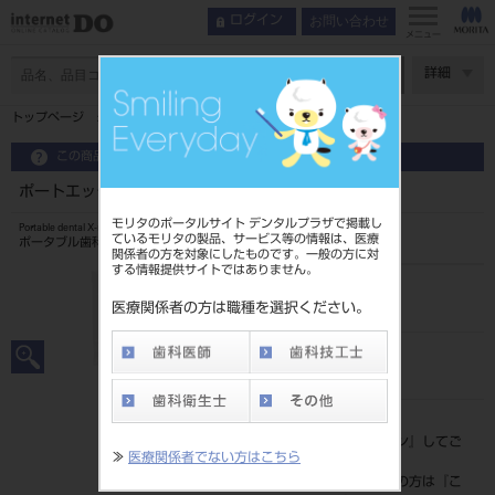
お問い合わせ
ログイン
インデックス
製品情報
メニュー
特長
ページ数
詳細
使用方法
トップページ
ポートエックス Ⅳ センサーカバーサイズ小 10入
製品情報
この商品に関するお問い合わせ
ポートエックス Ⅳ センサーカバーサイズ小 10入
モリタのポータルサイト デンタルプラザで掲載し
Portable dental X-ray unit
ているモリタの製品、サービス等の情報は、医療
ポータブル歯科用X線装置
関係者の方を対象にしたものです。一般の方に対
する情報提供サイトではありません。
品目コード
206240208
医療関係者の方は職種を選択ください。
JAN/EANコード
4560266553079
標準価格
価格の確認は『
ログイン
』してご
≫
医療関係者でない方はこちら
覧ください。
ネット会員登録がまだの方は『
こ