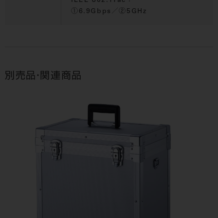
IEEE 802.11ac
：
①6.9Gbps／②5GHz
別売品・関連商品