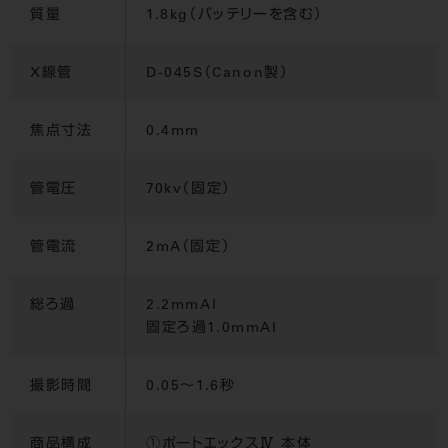
質量
1.8kg（バッテリーを含む）
X線管
D-045S（Canon製）
焦点寸法
0.4mm
管電圧
70kv（固定）
管電流
2mA（固定）
総ろ過
2.2mmAI
固定ろ過1.0mmAI
撮影時間
0.05～1.6秒
商品構成
①ポートエックスⅣ 本体