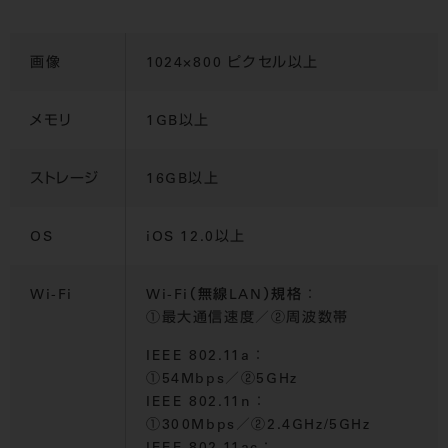
画像
1024×800 ピクセル以上
メモリ
1GB以上
ストレージ
16GB以上
OS
iOS 12.0以上
Wi-Fi
Wi-Fi（無線LAN）規格
：
①最大通信速度／②周波数帯
IEEE 802.11a
：
①54Mbps／②5GHz
IEEE 802.11n
：
①300Mbps／②2.4GHz/5GHz