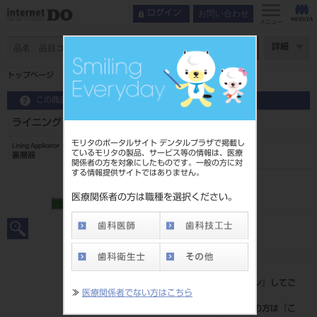
お問い合わせ
ログイン
メニュー
ページ数
詳細
トップページ
ライニングアプリケーター pd L
この商品に関するお問い合わせ
ライニングアプリケーター pd L
モリタのポータルサイト デンタルプラザで掲載し
Lining Applicator
ているモリタの製品、サービス等の情報は、医療
裏層器
関係者の方を対象にしたものです。一般の方に対
する情報提供サイトではありません。
品目コード
201330036L
医療関係者の方は職種を選択ください。
JAN/EANコード
4963931250035
標準価格
価格の確認は『
ログイン
』してご
≫
医療関係者でない方はこちら
覧ください。
ネット会員登録がまだの方は『
こ