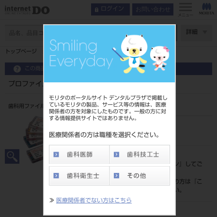
お問い合わせ
ログイン
メニュー
ページ数
詳細
トップページ
プロファイル ０４テーパー （ＣＡ用） ２１㎜
この商品に関するお問い合わせ
プロファイル ０４テーパー （ＣＡ用） ２１㎜
モリタのポータルサイト デンタルプラザで掲載し
ているモリタの製品、サービス等の情報は、医療
歯科用ファイル（ニッケルチタン製ファイル CA用）
関係者の方を対象にしたものです。一般の方に対
する情報提供サイトではありません。
品目コード
206470001
医療関係者の方は職種を選択ください。
標準価格
価格の確認は『
ログイン
』してご
覧ください。
ネット会員登録がまだの方は『
こ
ちら
』より登録ください。
≫
医療関係者でない方はこちら
メーカー