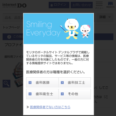
お問い合わせ
ログイン
メニュー
ページ数
詳細
トップページ
プロファイル ０４テーパー （ＣＡ用） ２５㎜
この商品に関するお問い合わせ
プロファイル ０４テーパー （ＣＡ用） ２５㎜
モリタのポータルサイト デンタルプラザで掲載し
ているモリタの製品、サービス等の情報は、医療
歯科用ファイル（ニッケルチタン製ファイル CA用）
関係者の方を対象にしたものです。一般の方に対
する情報提供サイトではありません。
品目コード
206470002
医療関係者の方は職種を選択ください。
標準価格
価格の確認は『
ログイン
』してご
覧ください。
ネット会員登録がまだの方は『
こ
ちら
』より登録ください。
≫
医療関係者でない方はこちら
メーカー