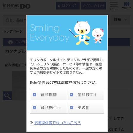
お問い合わせ
ログイン
メニュー
ページ数
詳細
トップページ
カタナジルコニアONE BRI （2入） D3
この商品に関するお問い合わせ
カタナジルコニアONE BRI （2入） D3
モリタのポータルサイト デンタルプラザで掲載し
ているモリタの製品、サービス等の情報は、医療
歯科切削加工用セラミックス
関係者の方を対象にしたものです。一般の方に対
する情報提供サイトではありません。
品目コード
206440517D3
医療関係者の方は職種を選択ください。
JAN/EANコード
4571215263260
標準価格
価格の確認は『
ログイン
』してご
≫
医療関係者でない方はこちら
覧ください。
ネット会員登録がまだの方は『
こ