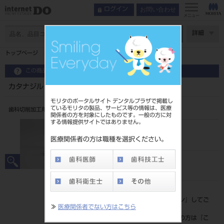
お問い合わせ
ログイン
メニュー
ページ数
詳細
トップページ
カタナジルコニアONE BRI （2入） NW
この商品に関するお問い合わせ
カタナジルコニアONE BRI （2入） NW
モリタのポータルサイト デンタルプラザで掲載し
ているモリタの製品、サービス等の情報は、医療
歯科切削加工用セラミックス
関係者の方を対象にしたものです。一般の方に対
する情報提供サイトではありません。
品目コード
206440517NW
医療関係者の方は職種を選択ください。
JAN/EANコード
4571215263277
標準価格
価格の確認は『
ログイン
』してご
≫
医療関係者でない方はこちら
覧ください。
ネット会員登録がまだの方は『
こ