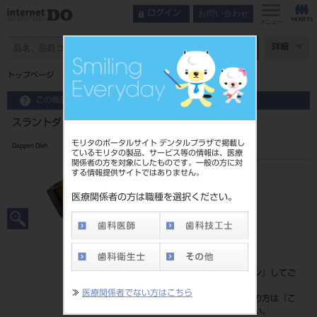
お問い合わせ
ログイン
メニュー
ページ数
詳細
トップページ
スラントダッペングラス ブラウン
この商品に関するお問い合わせ
スラントダッペングラス ブラウン
モリタのポータルサイト デンタルプラザで掲載し
Dappen Dish
ているモリタの製品、サービス等の情報は、医療
関係者の方を対象にしたものです。一般の方に対
する情報提供サイトではありません。
品目コード
201190149BR
医療関係者の方は職種を選択ください。
JAN/EANコード
4560241648820
標準価格
価格の確認は『
ログイン
』してご
覧ください。
≫
医療関係者でない方はこちら
ネット会員登録がまだの方は『
こ
ちら
』より登録ください。