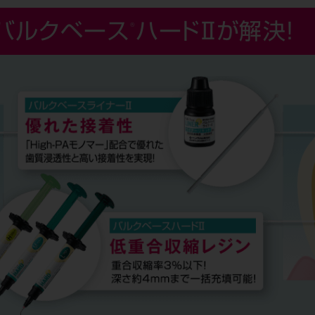
®
バルクベース
ハードⅡが解決！