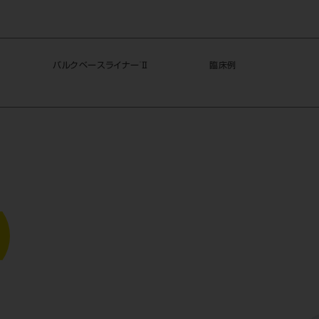
バルクベースライナー
®
Ⅱ
臨床例