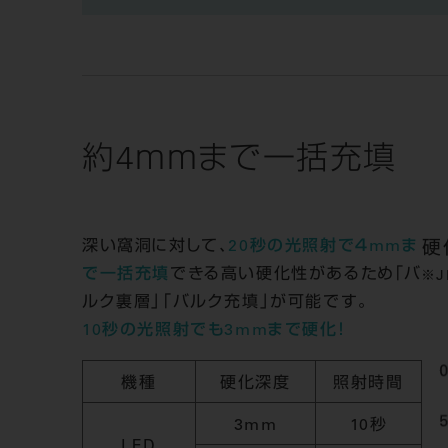
約4ｍｍまで一括充填
深い窩洞に対して、
20秒の光照射で４mmま
硬
で一括充填
できる高い硬化性があるため「バ
ルク裏層」「バルク充填」が可能です。
10秒の光照射でも3mmまで硬化！
機種
硬化深度
照射時間
3mm
10秒
LED