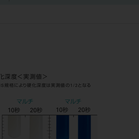
化深度＜実測値＞
JIS規格により硬化深度は実測値の1/2となる