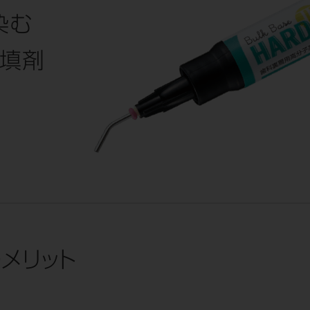
染む
填剤
メリット