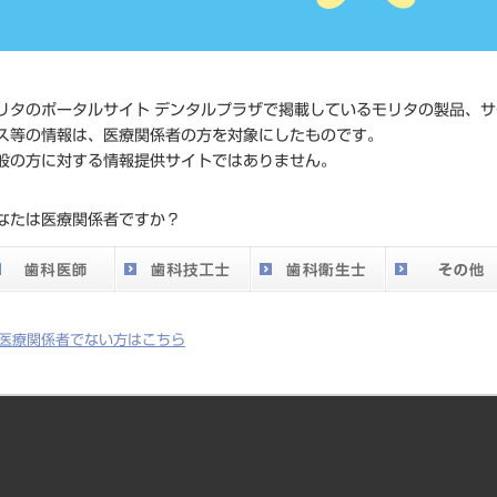
標準価格
ネット会員登録
発売日
2023/08/21
リタのポータルサイト デンタルプラザで掲載しているモリタの製品、サ
メーカー
サンメディカル
ス等の情報は、医療関係者の方を対象にしたものです。
般の方に対する情報提供サイトではありません。
なたは医療関係者ですか？
充填材です。
ム/ロー）と2色の色調（マルチ/ブルー）があります。マルチは様々な
医療関係者でない方はこちら
での経過観察や隔壁の作製など、天然歯と識別したい場合の裏層や充填
充填できる高い硬化性があるため「バルク裏層」「バルク充填」が可能で