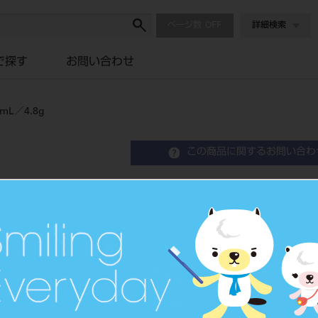
ページ数
詳細検索
で探す
お問い合わせ
L／4.8g
この商品に関するお問い合わ
バルクベースハードⅡ ハイフ
歯科裏層用高分子系材料
品目コード
204610505
価格の確認は『