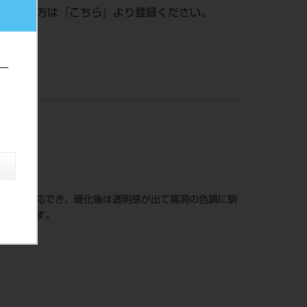
がまだの方は『
こちら
』より登録ください。
ー
（株）
歯冠色に対応でき、硬化後は透明感が出て窩洞の色調に馴
に便利です。
す。