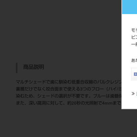
モ
ビ
一
あ
商品説明
マルチシェードで歯に馴染む低重合収縮のバルクレジン型裏層
裏層だけでなく咬合面まで使える3つのフロー（ハイ/ミディア
≫
染むため、シェードの選択が不要です。ブルーは歯髄保護処置
また、深い窩洞に対して、約20秒の光照射で4mmまで一括