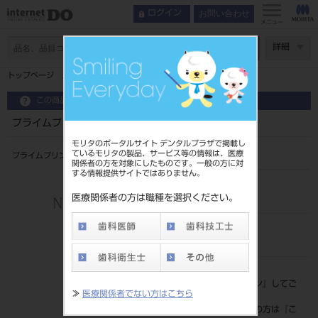
お問い合わせ
ログイン
メニュー
ページ数
詳細
トップページ
プライムプリントPPU活性炭フィルター
この商品に関するお問い合わせ
プライムプリントPPU活性炭フィルター
モリタのポータルサイト デンタルプラザで掲載し
ているモリタの製品、サービス等の情報は、医療
プライムプリント消耗品
関係者の方を対象にしたものです。一般の方に対
する情報提供サイトではありません。
品目コード
206440665
医療関係者の方は職種を選択ください。
JAN/EANコード
4987741921114
標準価格
価格の確認は『
ログイン
』してご
≫
医療関係者でない方はこちら
覧ください。
ネット会員登録がまだの方は『
こ