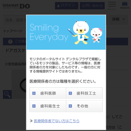
お問い合わせ
ログイン
メニュー
ページ数
詳細
トップページ
ドアガスケット（ドアパッキン）（Sterina用）
この商品に関するお問い合わせ
ドアガスケット（ドアパッキン）（Sterina用）
モリタのポータルサイト デンタルプラザで掲載し
ているモリタの製品、サービス等の情報は、医療
小型包装品用高圧蒸気滅菌
関係者の方を対象にしたものです。一般の方に対
する情報提供サイトではありません。
品目コード
202720315
医療関係者の方は職種を選択ください。
JAN/EANコード
4580765970436
標準価格
価格の確認は『
ログイン
』してご
≫
医療関係者でない方はこちら
覧ください。
ネット会員登録がまだの方は『
こ