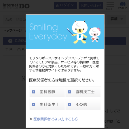
お問い合わせ
ログイン
メニュー
ページ数
詳細
トップページ
ＴＲＩＯＳ３ スタンドポッド 旧Ｔ３有線／Ｂａ共用
この商品に関するお問い合わせ
ＴＲＩＯＳ３ スタンドポッド 旧Ｔ３有線／Ｂａ共用
モリタのポータルサイト デンタルプラザで掲載し
ているモリタの製品、サービス等の情報は、医療
関係者の方を対象にしたものです。一般の方に対
する情報提供サイトではありません。
品目コード
206110110
医療関係者の方は職種を選択ください。
JAN/EANコード
5902729750066
標準価格
価格の確認は『
ログイン
』してご
覧ください。
≫
医療関係者でない方はこちら
ネット会員登録がまだの方は『
こ
ちら
』より登録ください。