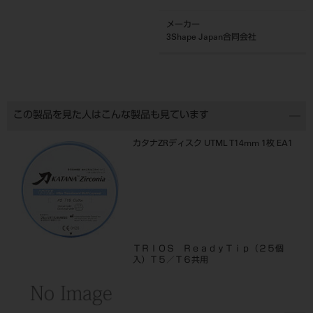
メーカー
3Shape Japan合同会社
この製品を見た人はこんな製品も見ています
カタナZRディスク UTML T14mm 1枚 EA1
ＴＲＩＯＳ ＲｅａｄｙＴｉｐ（２５個
入）Ｔ５／Ｔ６共用