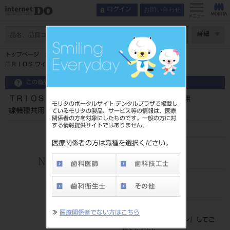
お問い合わせ
ログイン
メニュー
ページ数
詳細
トップページ
ＴＲＩＯＳ ワイヤレスアダプター（Ｔｐーｌｉｎｋ）無線機種共用
この商品に関するお問い合わせ
ＴＲＩＯＳ ワイヤレスアダプター（Ｔｐーｌｉｎｋ）無
モリタのポータルサイト デンタルプラザで掲載し
線機種共用
ているモリタの製品、サービス等の情報は、医療
関係者の方を対象にしたものです。一般の方に対
する情報提供サイトではありません。
医療関係者の方は職種を選択ください。
品目コード
206110129
JAN/EANコード
4573543990474
標準価格
≫
医療関係者でない方はこちら
価格の確認は『
ログイン
』してご
覧ください。