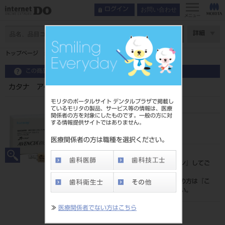
お問い合わせ
ログイン
メニュー
ページ数
詳細
トップページ
カタナ アベンシアブロック2 14L 5入
この商品に関するお問い合わせ
カタナ アベンシアブロック2 14L 5入
モリタのポータルサイト デンタルプラザで掲載し
ているモリタの製品、サービス等の情報は、医療
関係者の方を対象にしたものです。一般の方に対
する情報提供サイトではありません。
品目コード
202270727
医療関係者の方は職種を選択ください。
標準価格
価格の確認は『
ログイン
』してご
覧ください。
ネット会員登録がまだの方は『
こ
ちら
』より登録ください。
≫
医療関係者でない方はこちら
発売日
2023/11/21