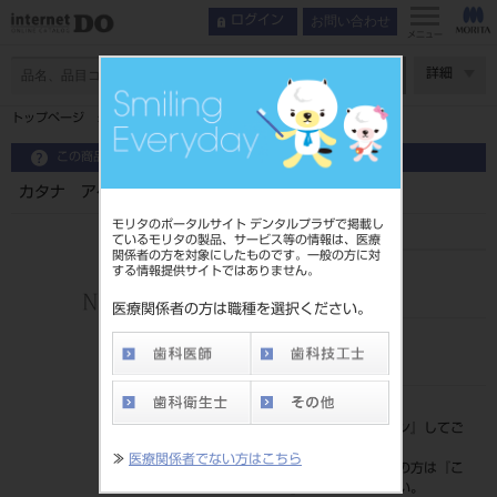
お問い合わせ
ログイン
メニュー
ページ数
詳細
トップページ
カタナ アベンシアブロック2 14L／A2ML 5入
この商品に関するお問い合わせ
カタナ アベンシアブロック2 14L／A2ML 5入
モリタのポータルサイト デンタルプラザで掲載し
ているモリタの製品、サービス等の情報は、医療
関係者の方を対象にしたものです。一般の方に対
する情報提供サイトではありません。
品目コード
202270727A2ML
医療関係者の方は職種を選択ください。
JAN/EANコード
4571110544235
標準価格
価格の確認は『
ログイン
』してご
覧ください。
≫
医療関係者でない方はこちら
ネット会員登録がまだの方は『
こ
ちら
』より登録ください。