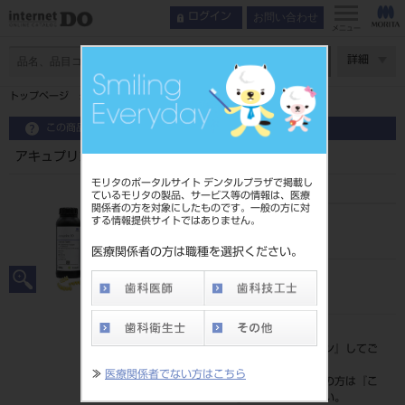
お問い合わせ
ログイン
メニュー
ページ数
詳細
トップページ
アキュプリント 3D ストーン ベージュ
この商品に関するお問い合わせ
アキュプリント 3D ストーン ベージュ
モリタのポータルサイト デンタルプラザで掲載し
ているモリタの製品、サービス等の情報は、医療
関係者の方を対象にしたものです。一般の方に対
する情報提供サイトではありません。
品目コード
202300101
医療関係者の方は職種を選択ください。
JAN/EANコード
4580191106591
標準価格
価格の確認は『
ログイン
』してご
覧ください。
≫
医療関係者でない方はこちら
ネット会員登録がまだの方は『
こ
ちら
』より登録ください。