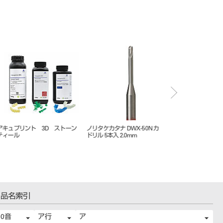
 3D デンチャ
アキュプリント 3D ミキサー
アキュプリント 3D デンチャ
3
ー ベース オリジナル ピンク
品名索引
50音
ア行
ア