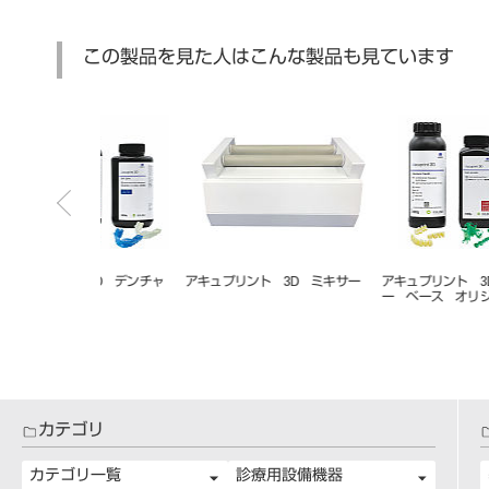
この製品を見た人はこんな製品も見ています
 3D ストーン
ノリタケカタナ DWX-50N カタナ
FRデンタルマスク ゴムタイプ
ドリル 5本入 2.0mm
50枚入
カテゴリ
カテゴリ一覧
診療用設備機器