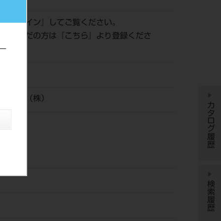
は『
ログイン
』してご覧ください。
登録がまだの方は『
こちら
』より登録くださ
ー
ジャパン（株）
カタログ履歴
検索履歴