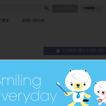
ページ数
詳細検索
で探す
お問い合わせ
この商品に関するお問い合わ
アキュプリント 3D ク
品目コード
202300214
JAN/EANコー
4580191106
ド