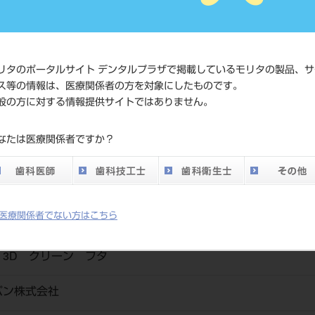
価格の確認
標準価格
ネット会員
い。
リタのポータルサイト デンタルプラザで掲載しているモリタの製品、サ
ス等の情報は、医療関係者の方を対象にしたものです。
般の方に対する情報提供サイトではありません。
発売日
2023/11/21
なたは医療関係者ですか？
メーカー
クルツァー
医療関係者でない方はこちら
3D クリーン フタ
パン株式会社