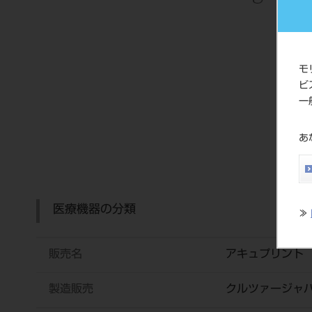
モ
ビ
一
あ
医療機器の分類
≫
販売名
アキュプリント 
製造販売
クルツァージャ