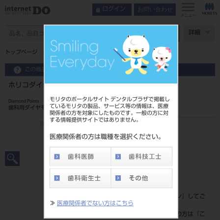
お問い合わせ
ログイン
メニュー
ページ数
詳細
トップページ
ホリコダイヤモンドポイントFG 大型 1入 1SL
この商品に関するお問い合わせ
ホリコダイヤモンドポイントFG 大型 1入 1SL
モリタのポータルサイト デンタルプラザで掲載し
Diamond Points
ているモリタの製品、サービス等の情報は、医療
歯科用ダイヤモンドバー
関係者の方を対象にしたものです。一般の方に対
する情報提供サイトではありません。
品目コード
206510018
医療関係者の方は職種を選択ください。
JAN/EANコード
4580191013462
標準価格
価格の確認は『
ログイン
』してご
≫
医療関係者でない方はこちら
覧ください。
ネット会員登録がまだの方は『
こ