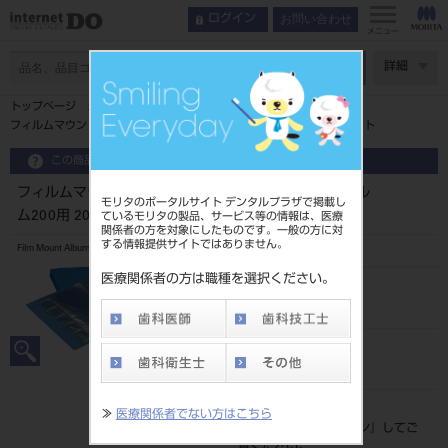
お問い合わせ
ログイン
メニュー
ページ数
詳細
トップページ
フィルムマウントアルバム（小児用） FMA-C フィルム200用 20シート
この商品に関するお問い合わせ
フィルムマウントアルバム（小児用） FMA-C フィル
モリタのポータルサイト デンタルプラザで掲載し
ム200用 20シート
ているモリタの製品、サービス等の情報は、医療
関係者の方を対象にしたものです。一般の方に対
する情報提供サイトではありません。
Film Mount Album
医療関係者の方は職種を選択ください。
品目コード
207020450
JAN/EANコード
4560229384306
標準価格
≫
医療関係者でない方はこちら
価格の確認は『
ログイン
』してご
覧ください。