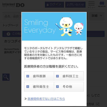
お問い合わせ
ログイン
メニュー
ページ数
詳細
トップページ
ホリコダイヤモンドポイントFG 大型 1入 1r
この商品に関するお問い合わせ
ホリコダイヤモンドポイントFG 大型 1入 1r
モリタのポータルサイト デンタルプラザで掲載し
Diamond Points
ているモリタの製品、サービス等の情報は、医療
歯科用ダイヤモンドバー
関係者の方を対象にしたものです。一般の方に対
する情報提供サイトではありません。
品目コード
206510011
医療関係者の方は職種を選択ください。
JAN/EANコード
4580191018702
標準価格
価格の確認は『
ログイン
』してご
≫
医療関係者でない方はこちら
覧ください。
ネット会員登録がまだの方は『
こ