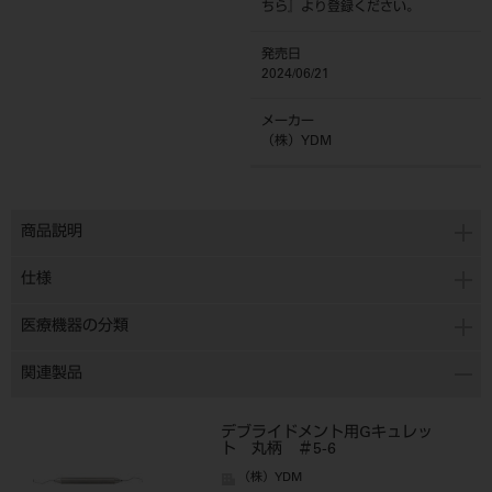
ちら
』より登録ください。
発売日
2024/06/21
メーカー
（株）YDM
商品説明
仕様
医療機器の分類
関連製品
デブライドメント用Gキュレッ
ト 丸柄 ＃5-6
（株）YDM