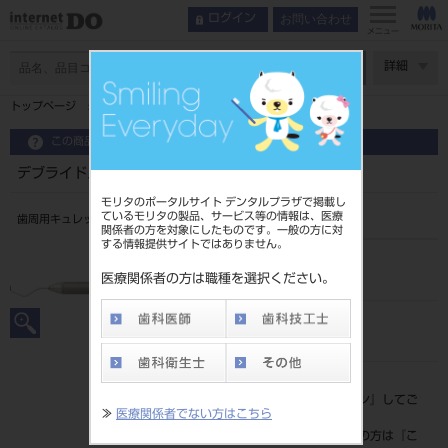
お問い合わせ
ログイン
メニュー
ページ数
詳細
トップページ
デブライドメント用Gキュレット 丸柄 ＃11-12
この商品に関するお問い合わせ
デブライドメント用Gキュレット 丸柄 ＃11-12
モリタのポータルサイト デンタルプラザで掲載し
ているモリタの製品、サービス等の情報は、医療
歯周用キュレット
関係者の方を対象にしたものです。一般の方に対
する情報提供サイトではありません。
品目コード
20101095911-12
医療関係者の方は職種を選択ください。
JAN/EANコード
4963931092468
標準価格
価格の確認は『
ログイン
』してご
≫
医療関係者でない方はこちら
覧ください。
ネット会員登録がまだの方は『
こ