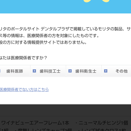
価格の確認は『
標準価格
ネット会員登録
リタのポータルサイト デンタルプラザで掲載しているモリタの製品、サ
メーカー
（株）キーラー
ス等の情報は、医療関係者の方を対象にしたものです。
般の方に対する情報提供サイトではありません。
なたは医療関係者ですか？
明るい画像が得られ、ガリレアンルーペに比べ約15%以上視野が広くな
医療関係者でない方はこちら
・ワイナビューエアーフレーム1本 ・ニューマルチヒンジ1個