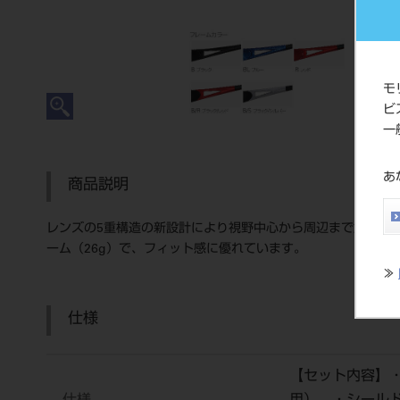
モ
ビ
一
あ
商品説明
レンズの5重構造の新設計により視野中心から周辺まで鮮明で
ーム（26g）で、フィット感に優れています。
≫
仕様
【セット内容】