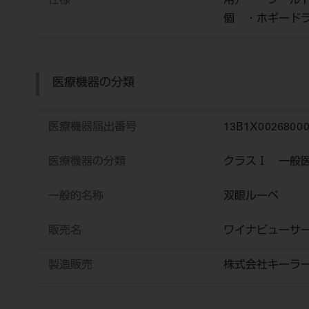
仕様
用） ・シールド
個 ・ホギードラ
医療機器の分類
医療機器届出番号
13B1X00268000
医療機器の分類
クラスⅠ 一般
一般的名称
双眼ルーペ
販売名
ワイナビューサ
製造販売
株式会社キーラ