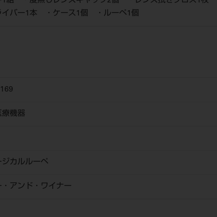
1組 ・度無しレンズキャップ2個 ・レンズ拭きクロス1枚 
イバー1本 ・ケース1個 ・ルーペ1個
169
医療機器
ージカルルーペ
ー・アンド・ワイナー