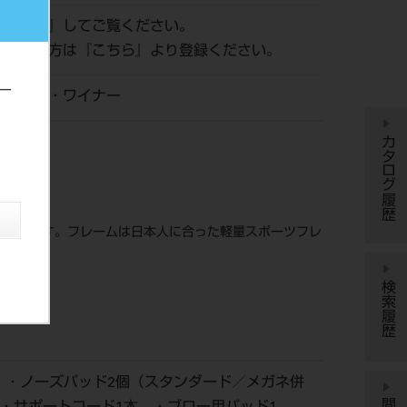
ログイン
』してご覧ください。
がまだの方は『
こちら
』より登録ください。
ー
・アンド・ワイナー
カタログ履歴
っています。フレームは日本人に合った軽量スポーツフレ
検索履歴
 ・ノーズパッド2個（スタンダード／メガネ併