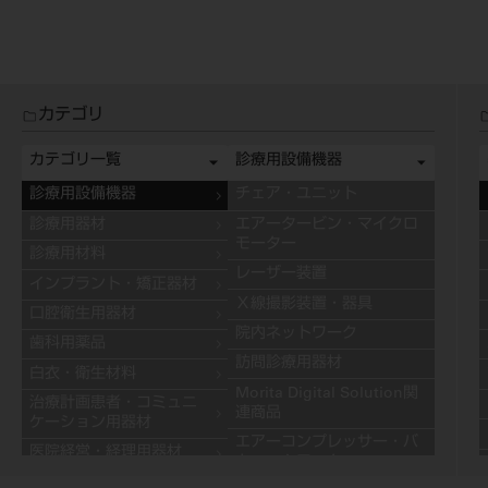
カテゴリ
カテゴリ一覧
診療用設備機器
診療用設備機器
チェア・ユニット
診療用器材
エアータービン・マイクロ
モーター
診療用材料
レーザー装置
インプラント・矯正器材
Ｘ線撮影装置・器具
口腔衛生用器材
院内ネットワーク
歯科用薬品
訪問診療用器材
白衣・衛生材料
Morita Digital Solution関
治療計画患者・コミュニ
連商品
ケーション用器材
エアーコンプレッサー・バ
医院経営・経理用器材
キュームモーター
学習用器材