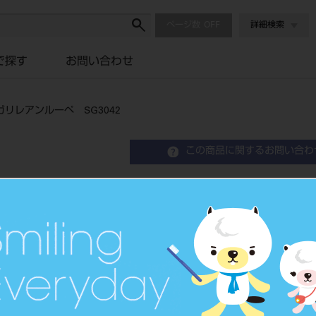
ページ数
詳細検索
で探す
お問い合わせ
リレアンルーペ SG3042
この商品に関するお問い合わ
ワイナビューエアーフレー
ペ SG3042
Binocular Loupe
双眼ルーペ
品目コード
206720648B/R