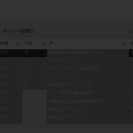
メーカー名索引
50音
ア行
ア
ア行
ア
株式会社IHI物流産業システム
カ行
イ
アイキャスト
サ行
ウ
アイ・ソネックス株式会社
タ行
エ
アイディエス
ナ行
オ
株式会社アイディエス
ハ行
アイワ医科工業株式会社
マ行
有限会社秋山歯科器具製作所
ヤ行
株式会社アクロス
ラ行
株式会社アクロス
ワ行
アグサジャパン株式会社