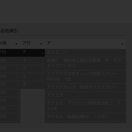
品名索引
50音
ア行
ア
ア行
ア
アイオニー
カ行
イ
青嶋仁 歯科技工臨床写真集 ザ・セラ
ミックワークス
サ行
ウ
アクアケア注水チューブ洗浄スプレー
タ行
エ
500mL 1缶
ナ行
オ
アクアバランス 薬用マウススプレ－
ハ行
アクエス
マ行
アクエス・アシデント電解添加液１．５
Ｌ×４
ヤ行
アクセル（歯面処理材）１０ＭＬ
ラ行
アクセントプラス エフェクト ステインペ
ワ行
ースト 4g ES11 ブルー