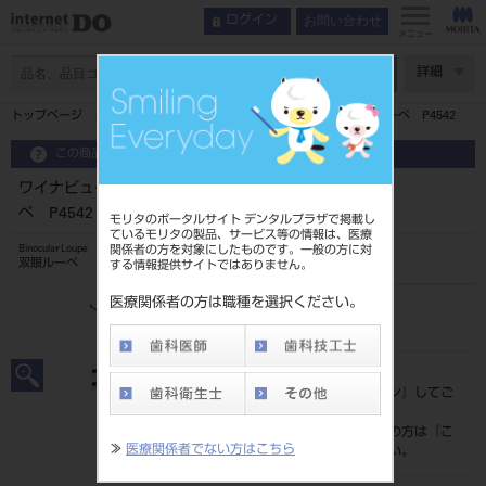
お問い合わせ
ログイン
メニュー
ページ数
詳細
トップページ
ワイナビューエアーフレーム パノラミック XL ルーペ P4542
この商品に関するお問い合わせ
ワイナビューエアーフレーム パノラミック XL ルー
ペ P4542
モリタのポータルサイト デンタルプラザで掲載し
ているモリタの製品、サービス等の情報は、医療
関係者の方を対象にしたものです。一般の方に対
Binocular Loupe
双眼ルーペ
する情報提供サイトではありません。
医療関係者の方は職種を選択ください。
品目コード
206720660B/R
標準価格
価格の確認は『
ログイン
』してご
覧ください。
ネット会員登録がまだの方は『
こ
≫
医療関係者でない方はこちら
ちら
』より登録ください。