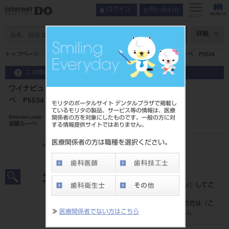
お問い合わせ
ログイン
メニュー
ページ数
詳細
トップページ
ワイナビューエアーフレーム パノラミック XL ルーペ P5534
この商品に関するお問い合わせ
ワイナビューエアーフレーム パノラミック XL ルー
ペ P5534
モリタのポータルサイト デンタルプラザで掲載し
ているモリタの製品、サービス等の情報は、医療
関係者の方を対象にしたものです。一般の方に対
Binocular Loupe
双眼ルーペ
する情報提供サイトではありません。
医療関係者の方は職種を選択ください。
品目コード
206720663B/R
標準価格
価格の確認は『
ログイン
』してご
覧ください。
ネット会員登録がまだの方は『
こ
≫
医療関係者でない方はこちら
ちら
』より登録ください。