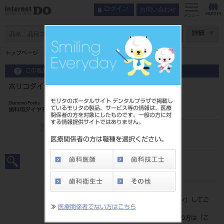
お問い合わせ
ログイン
メニュー
ページ数
詳細
トップページ
ホリコダイヤモンドポイントFG 特大型 1入 2L
この商品に関するお問い合わせ
ホリコダイヤモンドポイントFG 特大型 1入 2L
モリタのポータルサイト デンタルプラザで掲載し
Diamond Points
ているモリタの製品、サービス等の情報は、医療
歯科用ダイヤモンドバー
関係者の方を対象にしたものです。一般の方に対
する情報提供サイトではありません。
品目コード
206510063
医療関係者の方は職種を選択ください。
JAN/EANコード
4580191014216
標準価格
価格の確認は『
ログイン
』してご
≫
医療関係者でない方はこちら
覧ください。
ネット会員登録がまだの方は『
こ