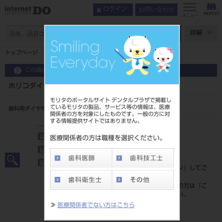
お問い合わせ
ログイン
メニュー
ページ数
詳細
トップページ
ホリコダイヤモンドポイントＦＧ 特大型 １入
この商品に関するお問い合わせ
ホリコダイヤモンドポイントＦＧ 特大型 １入
モリタのポータルサイト デンタルプラザで掲載し
ているモリタの製品、サービス等の情報は、医療
歯科用ダイヤモンドバー
関係者の方を対象にしたものです。一般の方に対
する情報提供サイトではありません。
品目コード
206510116
医療関係者の方は職種を選択ください。
標準価格
価格の確認は『
ログイン
』してご
覧ください。
ネット会員登録がまだの方は『
こ
ちら
』より登録ください。
≫
医療関係者でない方はこちら
メーカー