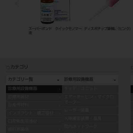
 セット
スーパーボンド クイックモノマー
ディスポチップ筆積L（ピンク）
液
カテゴリ
カテゴリ一覧
診療用設備機器
診療用設備機器
チェア・ユニット
診療用器材
エアータービン・マイクロ
モーター
診療用材料
レーザー装置
インプラント・矯正器材
Ｘ線撮影装置・器具
口腔衛生用器材
院内ネットワーク
歯科用薬品