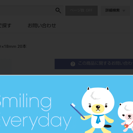
ページ数
詳細検索
で探す
お問い合わせ
×18mm 20本
この商品に関するお問い合わ
i-TFCルミナスⅡ光ファイバ
品目コード
204610060
JAN/EANコー
4560227803
ド