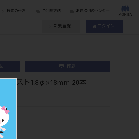
検索の仕方
ご利用方法
お客様相談センター
新規登録
ログイン
せ
印刷
ーポスト1.8φ×18mm 20本
113