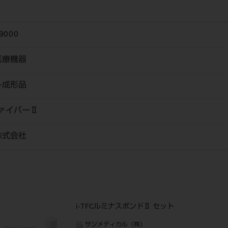
9000
医療機器
ト成形品
ファイバーⅡ
株式会社
i-TFCルミナスボンドⅡ セット
サンメディカル（株）