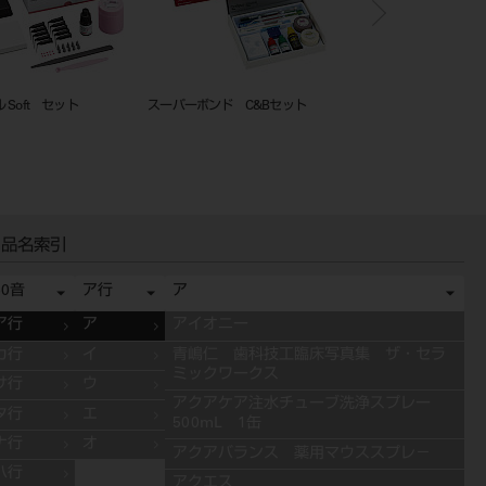
 Soft セット
スーパーボンド C&Bセット
ティースプライマー 3m
品名索引
50音
ア行
ア
ア行
ア
アイオニー
カ行
イ
青嶋仁 歯科技工臨床写真集 ザ・セラ
ミックワークス
サ行
ウ
アクアケア注水チューブ洗浄スプレー
タ行
エ
500mL 1缶
ナ行
オ
アクアバランス 薬用マウススプレ－
ハ行
アクエス