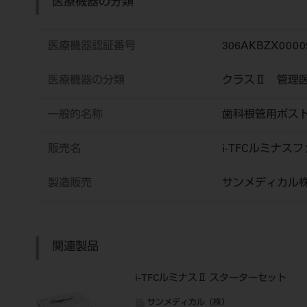
医療機器の分類
医療機器認証番号
306AKBZX0000
医療機器の分類
クラスⅡ 管理
一般的名称
歯科根管用ポス
販売名
i-TFCルミナス
製造販売
サンメディカル
関連製品
i-TFCルミナスⅡ スターターセット
サンメディカル（株）