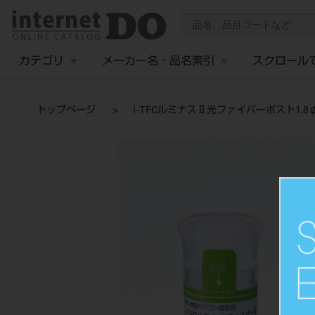
カテゴリ
メーカー名・品名索引
スクロール
トップページ
i-TFCルミナスⅡ光ファイバーポスト1.8φ