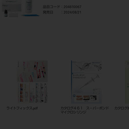
品目コード
：204610067
発売日
：2024/08/21
ライトフィックス.pdf
カタログ４６１ ス－パ－ボンド
カタログ)M
マイクロシリンジ