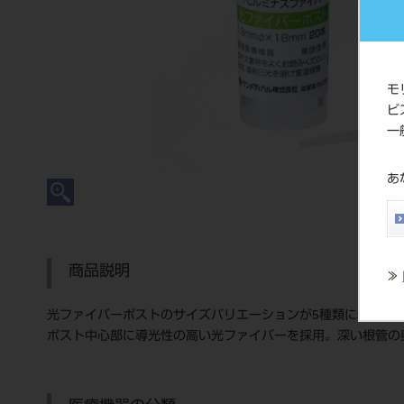
モ
ビ
一
あ
商品説明
≫
光ファイバーポストのサイズバリエーションが5種類に増えました。（
ポスト中心部に導光性の高い光ファイバーを採用。深い根管の