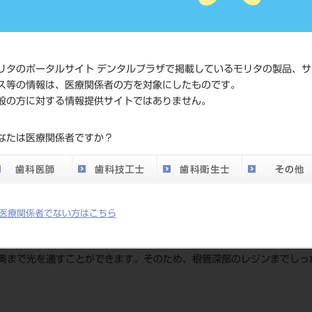
価格の確認
標準価格
ネット会員
い。
リタのポータルサイト デンタルプラザで掲載しているモリタの製品、サ
ス等の情報は、医療関係者の方を対象にしたものです。
般の方に対する情報提供サイトではありません。
発売日
2024/08/21
なたは医療関係者ですか？
メーカー
サンメディ
医療関係者でない方はこちら
サイズ：1.0mmφ、1.2mmφ、1.4mmφ、1.6mmφ、1.8mm
奥まで光を通すことができます。そのため、根管深部のレジンまでしっ