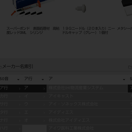
スーパーボンド 表面処理材 高粘
１９Ｇニードル（２０本入り）ニー
メタシール
度レッド3ML シリンジ
ドルキャップ（グレー）１個付
メーカー名索引
50音
ア行
ア
ア行
ア
株式会社IHI物流産業システム
カ行
イ
アイキャスト
サ行
ウ
アイ・ソネックス株式会社
タ行
エ
アイディエス
ナ行
オ
株式会社アイディエス
ハ行
アイワ医科工業株式会社