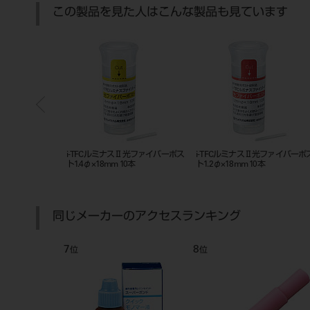
この製品を見た人はこんな製品も見ています
Ⅱ光ファイバーポス
i-TFCルミナスⅡ光ファイバーポス
i-TFCルミナスⅡ光ファイバーポ
0本
ト1.4φ×18mm 10本
ト1.2φ×18mm 10本
同じメーカーのアクセスランキング
7
8
位
位