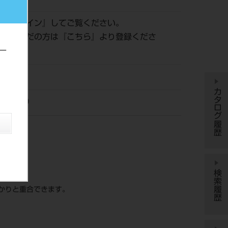
は『
ログイン
』してご覧ください。
登録がまだの方は『
こちら
』より登録くださ
ー
カタログ履歴
カル（株）
検索履歴
φ）
かりと重合できます。