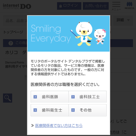
お問い合わせ
ログイン
メニュー
ページ数
詳細
トップページ
ホリコ ダイヤモンドポイント FG 7入 277F018
この商品に関するお問い合わせ
ホリコ ダイヤモンドポイント FG 7入 277F018
モリタのポータルサイト デンタルプラザで掲載し
Diamond Points
ているモリタの製品、サービス等の情報は、医療
歯科用ダイヤモンドバー
関係者の方を対象にしたものです。一般の方に対
する情報提供サイトではありません。
品目コード
206510405
医療関係者の方は職種を選択ください。
JAN/EANコード
4580191027872
標準価格
価格の確認は『
ログイン
』してご
≫
医療関係者でない方はこちら
覧ください。
ネット会員登録がまだの方は『
こ