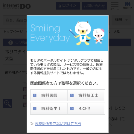
お問い合わせ
ログイン
メニュー
ページ数
詳細
トップページ
ホリコダイヤＦＧ ミニマルインターベンション１入 大型
この商品に関するお問い合わせ
ホリコダイヤＦＧ ミニマルインターベンション１入
大型
モリタのポータルサイト デンタルプラザで掲載し
ているモリタの製品、サービス等の情報は、医療
関係者の方を対象にしたものです。一般の方に対
歯科用ダイヤモンドバー
する情報提供サイトではありません。
医療関係者の方は職種を選択ください。
品目コード
206510135
標準価格
価格の確認は『
ログイン
』してご
覧ください。
ネット会員登録がまだの方は『
こ
≫
医療関係者でない方はこちら
ちら
』より登録ください。