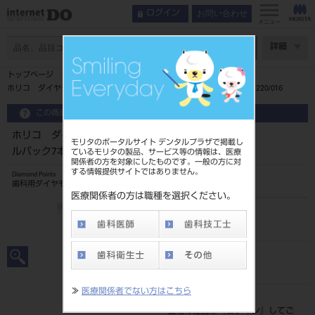
お問い合わせ
ログイン
メニュー
ページ数
詳細
トップページ
ホリコ ダイヤモンドポイント FG 特大型 スペシャルパック7本入 220/016
この商品に関するお問い合わせ
ホリコ ダイヤモンドポイント FG 特大型 スペシャ
モリタのポータルサイト デンタルプラザで掲載し
ルパック7本入 220/016
ているモリタの製品、サービス等の情報は、医療
関係者の方を対象にしたものです。一般の方に対
する情報提供サイトではありません。
Diamond Points
歯科用ダイヤモンドバー
医療関係者の方は職種を選択ください。
品目コード
206510115
JAN/EANコード
4580191025380
≫
医療関係者でない方はこちら
標準価格
価格の確認は『
ログイン
』してご