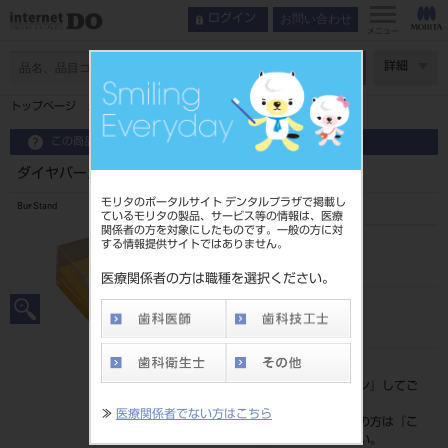
お問い合わせ
ログイン
メニュー
ページ数
詳細
トップページ
ダイヤバースタンド 24本立て
この商品に関するお問い合わせ
ダイヤバースタンド 24本立て
モリタのポータルサイト デンタルプラザで掲載し
Bur Stand
ているモリタの製品、サービス等の情報は、医療
関係者の方を対象にしたものです。一般の方に対
する情報提供サイトではありません。
品目コード
202390210
医療関係者の方は職種を選択ください。
JAN/EANコード
4546951516574
標準価格
価格の確認は『
ログイン
』してご
覧ください。
≫
医療関係者でない方はこちら
ネット会員登録がまだの方は『
こ
ちら
』より登録ください。